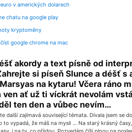
0 euro v amerických dolarech
ne chatu na google play
dnoty kryptoměny
číst google chrome na mac
éšť akordy a text písně od interp
ahrejte si píseň Slunce a déšť s
 Marsyas na kytaru! Včera ráno mi
 ven ať už ti víckrát nevolám vst
iděl ten den a vůbec nevím…
te další zajímavá související témata. Dívala jsem se 
o to vypadá, že máš na mysli … Na starý krásný časy,
asy, i na ty, co přijdou. Pozvedám číši plnou na posled