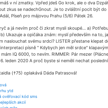
 máš v ní zmatky. Vpřed jdeš Go krok, ale o dva Dzp
t zkus se nadechGnout. Je to zvláštní pocit být do
 Adál, Píseň pro májovou Prahu (5/6) Pátek 26.
yč a já nevím proč či zkrat mysli skoupé… a) Potřebuj
 b) Ukazuje a opičáka znám: myslí především na to, ja
m naslouchat svému srdci? LISTER přestane klepat do
interpretaci písně " Kdybych jen měl srdce" klapavý
yž mám IQ 6000, to nevím. RIMMER: Pár mezer (Plácne
 6. leden 2020 A proč byste si neměli nechat poslední
taidla (†75) oplakává Dáda Patrasová!
žová
trhu ytd
á ověřovací kód sms
ejlepších akcií