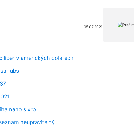
05.07.2021
íc liber v amerických dolarech
sar ubs
 37
2021
iha nano s xrp
 seznam neupravitelný