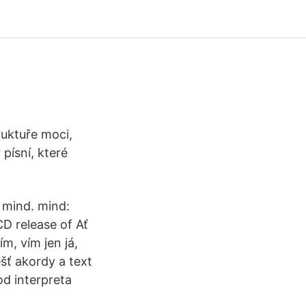
ruktuře moci,
písní, které
s mind. mind:
CD release of Ať
m, vím jen já,
šť akordy a text
od interpreta