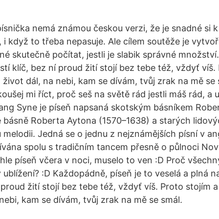
ísnička nemá známou českou verzi, že je snadné si k 
 i když to třeba nepasuje. Ale cílem soutěže je vytvoř
tné skutečně počítat, jestli je slabik správné množstv
stí klíč, bez ní proud žití stojí bez tebe též, vždyť víš.
život dál, na nebi, kam se dívám, tvůj zrak na mě se 
zkoušej mi říct, proč seš na světě rád jestli máš rád, a 
Lang Syne je píseň napsaná skotským básníkem Rob
básně Roberta Aytona (1570–1638) a starých lidovýc
 melodii. Jedná se o jednu z nejznámějších písní v an
zpívána spolu s tradičním tancem přesně o půlnoci No
uhle píseň včera v noci, muselo to ven :D Proč všechn
 ublížení? :D Každopádně, píseň je to veselá a plná n
í proud žití stojí bez tebe též, vždyť víš. Proto stojím
 nebi, kam se dívám, tvůj zrak na mě se smál.