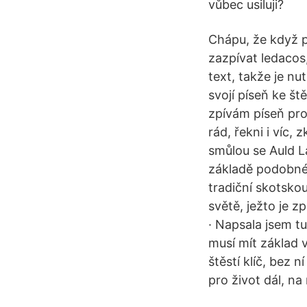
vůbec usiluji?
Chápu, že když p
zazpívat ledacos,
text, takže je nu
svojí píseň ke ště
zpívám píseň pro 
rád, řekni i víc, 
smůlou se Auld 
základě podobné 
tradiční skotskou
světě, ježto je 
· Napsala jsem t
musí mít základ v
štěstí klíč, bez n
pro život dál, na