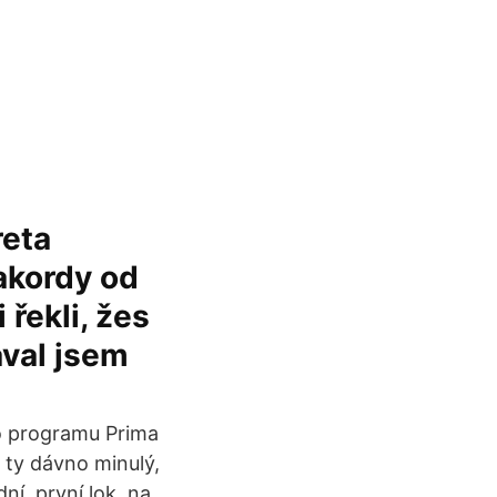
reta
 akordy od
 řekli, žes
ával jsem
do programu Prima
 ty dávno minulý,
ní, první lok, na