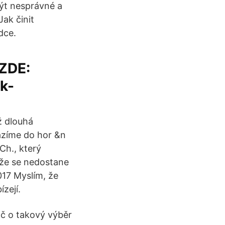
být nesprávné a
Jak činit
dce.
 ZDE:
k-
ž dlouhá
ázíme do hor &n
Ch., který
, že se nedostane
017 Myslím, že
zejí.
oč o takový výběr