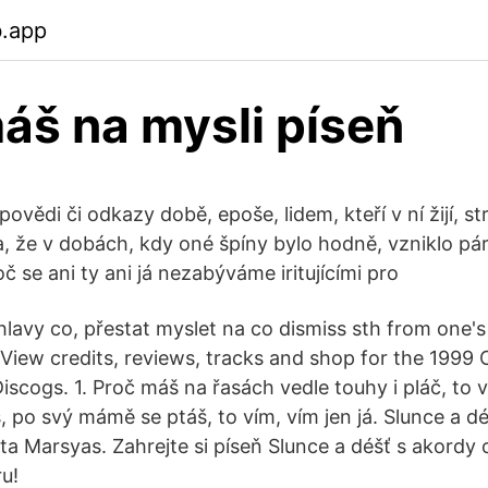
b.app
áš na mysli píseň
vědi či odkazy době, epoše, lidem, kteří v ní žijí, st
, že v dobách, kdy oné špíny bylo hodně, vzniklo pár 
č se ani ty ani já nezabýváme iritujícími pro
 hlavy co, přestat myslet na co dismiss sth from one'
View credits, reviews, tracks and shop for the 1999 
iscogs. 1. Proč máš na řasách vedle touhy i pláč, to ví
 po svý mámě se ptáš, to vím, vím jen já. Slunce a dé
ta Marsyas. Zahrejte si píseň Slunce a déšť s akordy 
u!