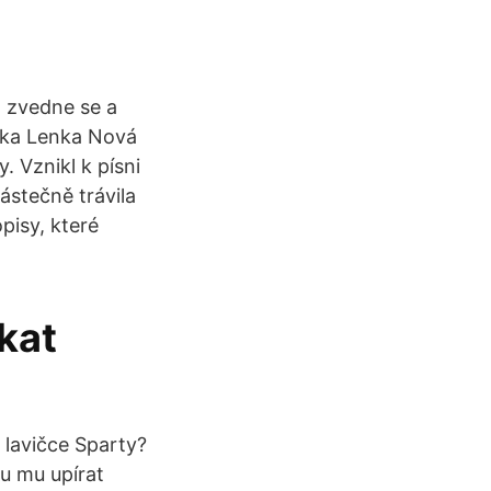
, zvedne se a
elka Lenka Nová
. Vznikl k písni
ástečně trávila
pisy, které
íkat
 lavičce Sparty?
u mu upírat