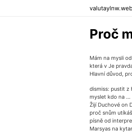
valutaylnw.we
Proč m
Mám na mysli odpo
která v Je pravda
Hlavní důvod, pro
dismiss: pustit z
myslet kdo na … 
Žijí Duchové on D
proč snům utíkáš,
písně od interpre
Marsyas na kytar