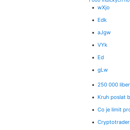
1 000 indických n
wXjo
Edk
aJgw
VYk
Ed
gLw
250 000 libe
Kruh poslat b
Co je limit pr
Cryptotrader