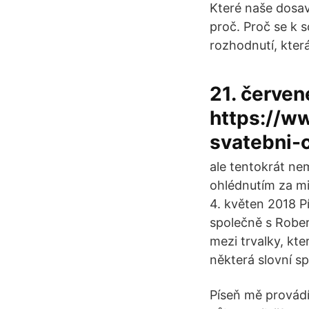
Které naše dosav
proč. Proč se k so
rozhodnutí, která
21. červe
https://w
svatebni-
ale tentokrát ne
ohlédnutím za m
4. květen 2018 P
společně s Rober
mezi trvalky, kte
některá slovní sp
Píseň mě provádí