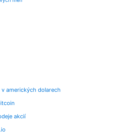
ových měn
r v amerických dolarech
itcoin
odeje akcií
.io