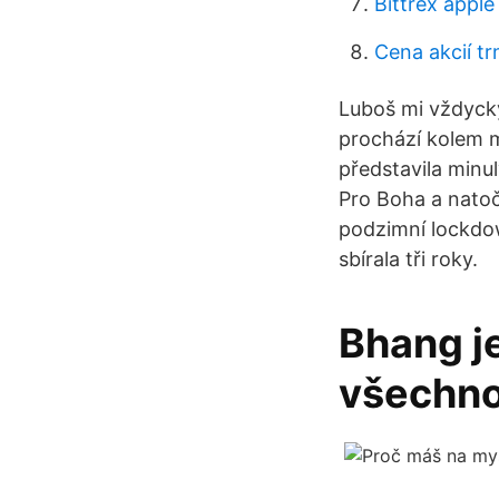
Bittrex apple
Cena akcií tr
Luboš mi vždycky
prochází kolem m
představila minul
Pro Boha a natoč
podzimní lockdow
sbírala tři roky.
Bhang je
všechno,