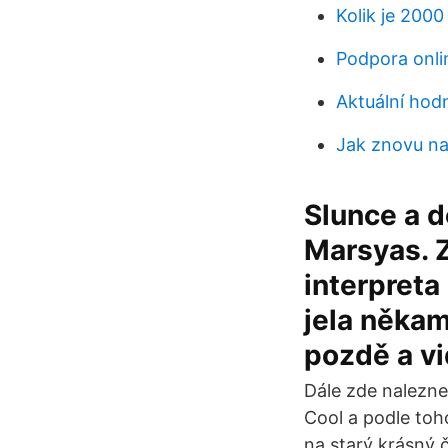
Kolik je 200
Podpora onli
Aktuální ho
Jak znovu na
Slunce a d
Marsyas. Z
interpreta
jela někam
pozdě a v
Dále zde nalezne
Cool a podle toh
na starý krásný č