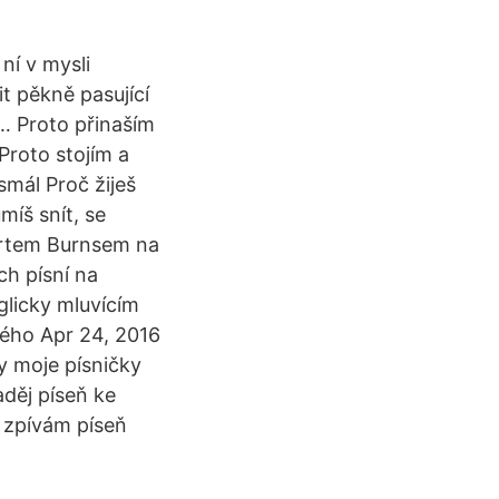
ní v mysli
it pěkně pasující
í… Proto přinaším
 Proto stojím a
smál Proč žiješ
umíš snít, se
ertem Burnsem na
h písní na
glicky mluvícím
vého Apr 24, 2016
y moje písničky
aděj píseň ke
 a zpívám píseň