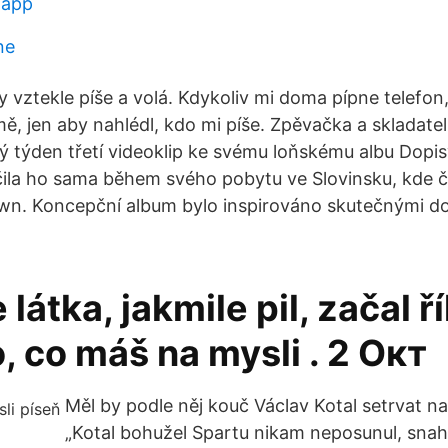
 app
ne
 vztekle píše a volá. Kdykoliv mi doma pípne telefon
ě, jen aby nahlédl, kdo mi píše. Zpěvačka a skladat
ý týden třetí videoklip ke svému loňskému albu Dopisy
ila ho sama během svého pobytu ve Slovinsku, kde č
n. Koncepční album bylo inspirováno skutečnými do
 látka, jakmile pil, začal ř
 co máš na mysli . 2 Окт
Měl by podle něj kouč Václav Kotal setrvat na
„Kotal bohužel Spartu nikam neposunul, snah