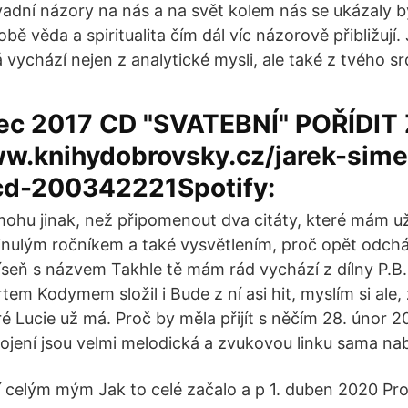
adní názory na nás a na svět kolem nás se ukázaly 
bě věda a spiritualita čím dál víc názorově přibližují. 
 vychází nejen z analytické mysli, ale také z tvého sr
nec 2017 CD "SVATEBNÍ" POŘÍDIT
ww.knihydobrovsky.cz/jarek-sime
cd-200342221Spotify:
mohu jinak, než připomenout dva citáty, které mám u
inulým ročníkem a také vysvětlením, proč opět odch
íseň s názvem Takhle tě mám rád vychází z dílny P.B.
tem Kodymem složil i Bude z ní asi hit, myslím si ale
ré Lucie už má. Proč by měla přijít s něčím 28. únor 2
ojení jsou velmi melodická a zvukovou linku sama nabí
 celým mým Jak to celé začalo a p 1. duben 2020 Pr