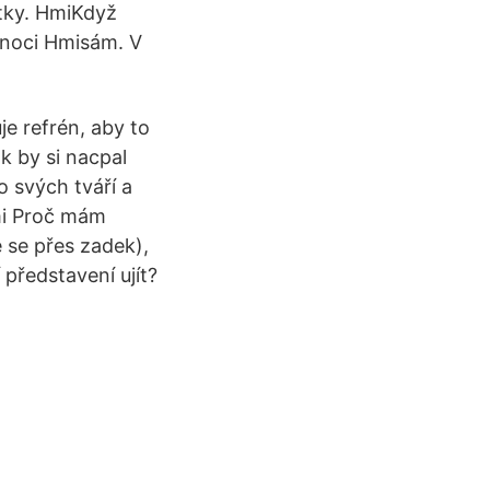
átky. HmiKdyž
 noci Hmisám. V
e refrén, aby to
k by si nacpal
 svých tváří a
mi Proč mám
 se přes zadek),
 představení ujít?