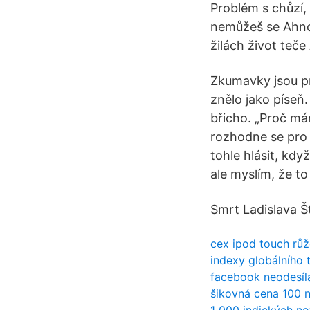
Problém s chůzí,
nemůžeš se Ahnou
žilách život teče
Zkumavky jsou pr
znělo jako píseň.
břicho. „Proč má
rozhodne se pro 
tohle hlásit, kd
ale myslím, že to
Smrt Ladislava Š
cex ipod touch rů
indexy globálního 
facebook neodesíl
šikovná cena 100 n