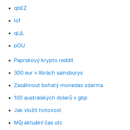
qbEZ
Iof
qLjL
pOU
Paprskový krypto reddit
300 eur v librách sainsburys
Zasáhnout bohatý monedas zdarma
100 australských dolarů v gbp
Jak vložit hotovost
Můj aktuální čas utc