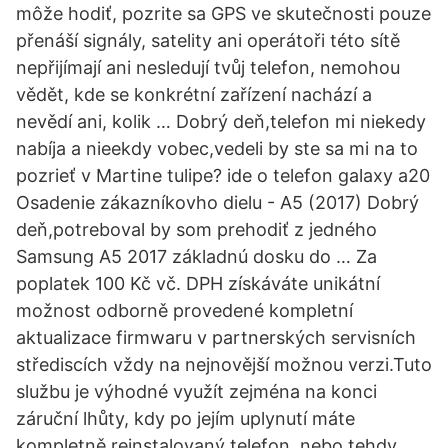
môže hodiť, pozrite sa GPS ve skutečnosti pouze
přenáší signály, satelity ani operátoři této sítě
nepřijímají ani nesledují tvůj telefon, nemohou
vědět, kde se konkrétní zařízení nachází a
nevědí ani, kolik … Dobrý deň,telefon mi niekedy
nabíja a nieekdy vobec,vedeli by ste sa mi na to
pozrieť v Martine tulipe? ide o telefon galaxy a20
Osadenie zákazníkovho dielu - A5 (2017) Dobrý
deň,potreboval by som prehodiť z jedného
Samsung A5 2017 základnú dosku do … Za
poplatek 100 Kč vč. DPH získáváte unikátní
možnost odborně provedené kompletní
aktualizace firmwaru v partnerských servisních
střediscích vždy na nejnovější možnou verzi.Tuto
službu je výhodné využít zejména na konci
záruční lhůty, kdy po jejím uplynutí máte
kompletně reinstalovaný telefon, nebo tehdy,