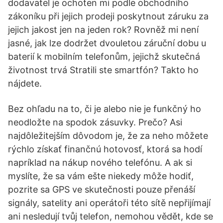
dodavatel je ochoten mi podle obchodního
zákoníku při jejich prodeji poskytnout záruku za
jejich jakost jen na jeden rok? Rovněž mi není
jasné, jak lze dodržet dvouletou záruční dobu u
baterií k mobilním telefonům, jejichž skutečná
životnost trvá Stratili ste smartfón? Takto ho
nájdete.
Bez ohľadu na to, či je alebo nie je funkčný ho
neodložte na spodok zásuvky. Prečo? Asi
najdôležitejším dôvodom je, že za neho môžete
rýchlo získať finančnú hotovosť, ktorá sa hodí
napríklad na nákup nového telefónu. A ak si
myslíte, že sa vám ešte niekedy môže hodiť,
pozrite sa GPS ve skutečnosti pouze přenáší
signály, satelity ani operátoři této sítě nepřijímají
ani nesledují tvůj telefon, nemohou vědět, kde se